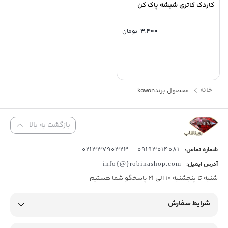
کاردک کاتری شیشه پاک کن
۳,۴۰۰
تومان
خانه
محصول برند
kowon
بازگشت به بالا
09193014081 - 02133790323
شماره تماس:
آدرس ایمیل:
info{@}robinashop.com
شنبه تا پنجشنبه 10 الی 21 پاسخگو شما هستیم
شرایط سفارش