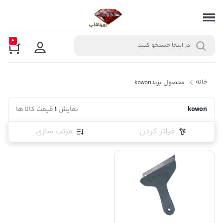
0
خانه
محصول برند
kowon
kowon
نمایش
1
قیمت کالا ها
فیلتر کردن
مرتب سازی