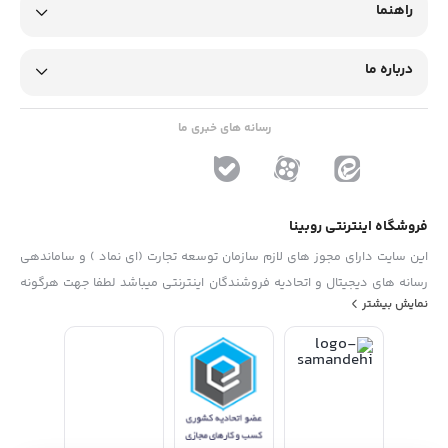
راهنما
درباره ما
رسانه های خبری ما
فروشگاه اینترنتی روبینا
این سایت دارای مجوز های لازم سازمان توسعه تجارت (ای نماد ) و ساماندهی
رسانه های دیجیتال و اتحادیه فروشندگان اینترنتی میباشد لطفا جهت هرگونه
نمایش بیشتر
پیشنهاد ، انتفاد و یا شکایات از فرم "تماس با ما" استفاده نمایید . تلفن های
دفتر : 02133790323 - 09193014081