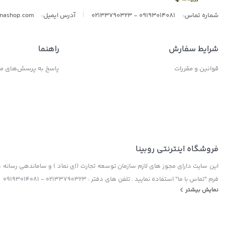
|
شماره تماس:
09193014081 - 02133790323
آدرس ایمیل:
inashop.com
شرایط سفارش
راهنما
قوانین و مقررات
پاسخ به پرسش‌های مت
فروشگاه اینترنتی روبینا
این سایت دارای مجوز های لازم سازمان توسعه تجارت (ای نماد ) و ساماندهی رسانه ها
فرم "تماس با ما" استفاده نمایید . تلفن های دفتر : 02133790323 - 09193014081
نمایش بیشتر