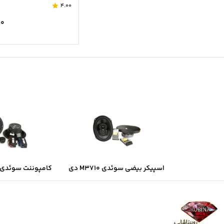
4.00
۱۰
اسپیکر بیضی سوئدی M3710 دی
کامپوننت سوئدی B6.2 دی ال ا
ال اس