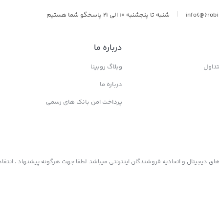
|
info{@}rob
شنبه تا پنجشنبه 10 الی 21 پاسخگو شما هستیم
درباره ما
داول
وبلاگ روبینا
درباره ما
پرداخت امن بانک های رسمی
ی دیجیتال و اتحادیه فروشندگان اینترنتی میباشد لطفا جهت هرگونه پیشنهاد ، انتفاد 