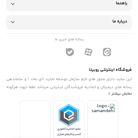
راهنما
درباره ما
رسانه های خبری ما
فروشگاه اینترنتی روبینا
این سایت دارای مجوز های لازم سازمان توسعه تجارت (ای نماد ) و ساماندهی
رسانه های دیجیتال و اتحادیه فروشندگان اینترنتی میباشد لطفا جهت هرگونه
نمایش بیشتر
پیشنهاد ، انتفاد و یا شکایات از فرم "تماس با ما" استفاده نمایید . تلفن های
دفتر : 02133790323 - 09193014081