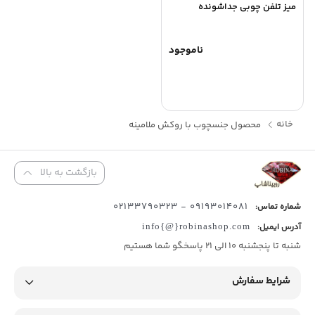
میز تلفن چوبی جداشونده
ناموجود
خانه
محصول جنس
چوب با روکش ملامینه
بازگشت به بالا
09193014081 - 02133790323
شماره تماس:
آدرس ایمیل:
info{@}robinashop.com
شنبه تا پنجشنبه 10 الی 21 پاسخگو شما هستیم
شرایط سفارش