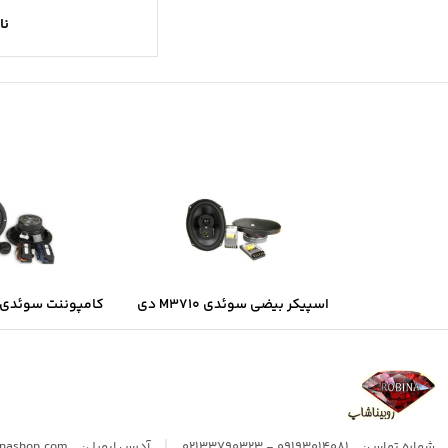
نا
اسپیکر بیضی سوئدی M3710 دی
کامپوننت سوئدی B6.2 دی ال ا
ال اس
|
شماره تماس:
09193014081 - 02133790323
آدرس ایمیل:
inashop.com