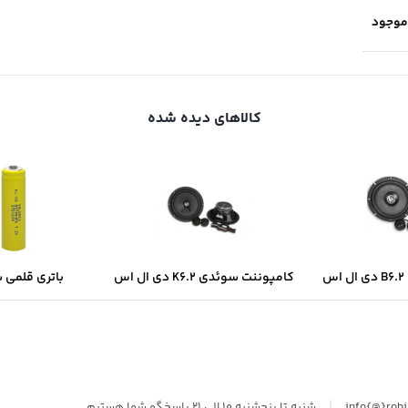
موجود
کالاهای دیده شده
س
کامپوننت سوئدی K6.2 دی ال اس
باتری قلمی 
سولونیکس onix
|
info{@}rob
شنبه تا پنجشنبه 10 الی 21 پاسخگو شما هستیم