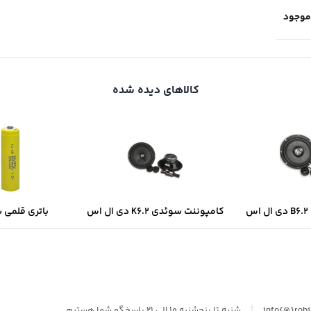
موجود
کالاهای دیده شده
س
کامپوننت سوئدی K6.2 دی ال اس
باتری قلمی 
سولونیکس onix
|
info{@}rob
شنبه تا پنجشنبه 10 الی 21 پاسخگو شما هستیم