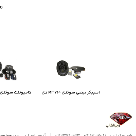
نا
اسپیکر بیضی سوئدی M3710 دی
کامپوننت سوئدی B6.2 دی ال ا
ال اس
|
شماره تماس:
09193014081 - 02133790323
آدرس ایمیل:
inashop.com