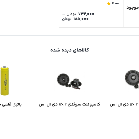
4.00
موجود
–
۷۳۲,۰۰۰
تومان
Price
۱۸۵,۰۰۰
تومان
range:
۱۸۵,۰۰۰ تومان
through
۷۳۲,۰۰۰ تومان
کالاهای دیده شده
س
کامپوننت سوئدی K6.2 دی ال اس
باتری قلمی 
سولونیکس onix