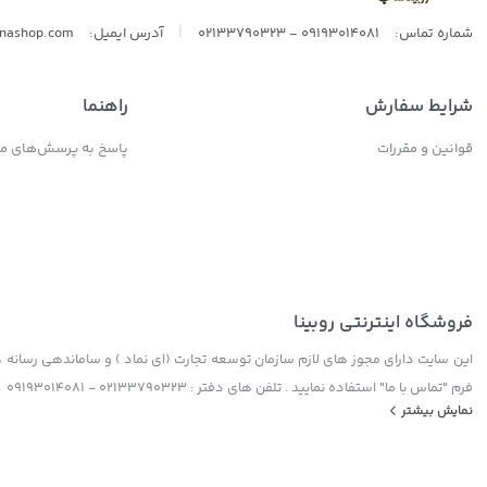
|
شماره تماس:
09193014081 - 02133790323
آدرس ایمیل:
inashop.com
شرایط سفارش
راهنما
قوانین و مقررات
پاسخ به پرسش‌های مت
فروشگاه اینترنتی روبینا
این سایت دارای مجوز های لازم سازمان توسعه تجارت (ای نماد ) و ساماندهی رسانه ها
فرم "تماس با ما" استفاده نمایید . تلفن های دفتر : 02133790323 - 09193014081
نمایش بیشتر