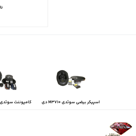
نا
اسپیکر بیضی سوئدی M3710 دی
کامپوننت سوئدی B6.2 دی ال ا
ال اس