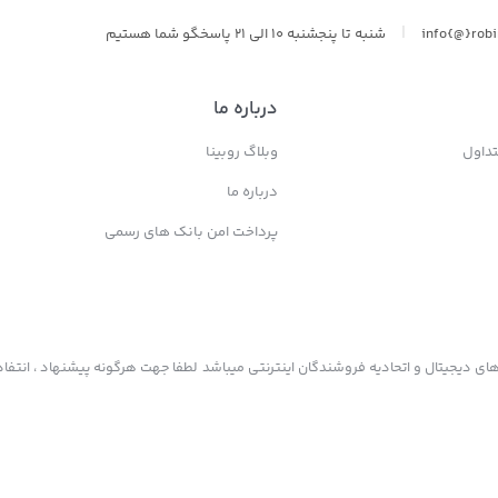
|
info{@}rob
شنبه تا پنجشنبه 10 الی 21 پاسخگو شما هستیم
درباره ما
داول
وبلاگ روبینا
درباره ما
پرداخت امن بانک های رسمی
ی دیجیتال و اتحادیه فروشندگان اینترنتی میباشد لطفا جهت هرگونه پیشنهاد ، انتفاد 