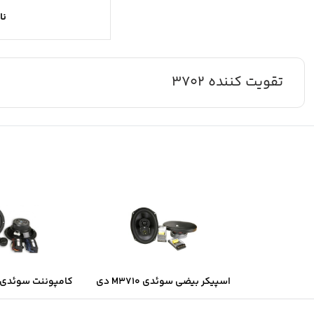
نا
تقویت کننده 3702
اسپیکر بیضی سوئدی M3710 دی
کامپوننت سوئدی B6.2 دی ال ا
ال اس