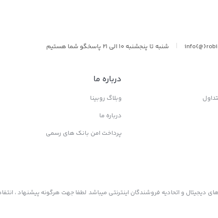
|
info{@}rob
شنبه تا پنجشنبه 10 الی 21 پاسخگو شما هستیم
درباره ما
داول
وبلاگ روبینا
درباره ما
پرداخت امن بانک های رسمی
ی دیجیتال و اتحادیه فروشندگان اینترنتی میباشد لطفا جهت هرگونه پیشنهاد ، انتفاد 