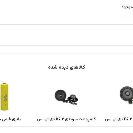
موجود
کالاهای دیده شده
س
کامپوننت سوئدی K6.2 دی ال اس
باتری قلمی 
سولونیکس onix