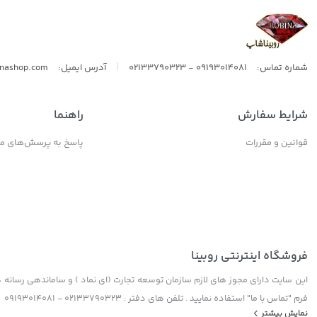
|
شماره تماس:
09193014081 - 02133790323
آدرس ایمیل:
inashop.com
شرایط سفارش
راهنما
قوانین و مقررات
پاسخ به پرسش‌های مت
فروشگاه اینترنتی روبینا
این سایت دارای مجوز های لازم سازمان توسعه تجارت (ای نماد ) و ساماندهی رسانه ها
فرم "تماس با ما" استفاده نمایید . تلفن های دفتر : 02133790323 - 09193014081
نمایش بیشتر