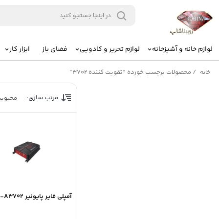
لوازم خانه و آشپزخانه
لوازم تحریر و کادویی
فضای باز
ابزار کار
/
محصولات برچسب خورده “تقویت کننده 3702”
خانه
مرتب سازی:
محبوب
آمپلي فاير پايونير GM-A3702