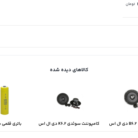
تومان
کالاهای دیده شده
س
کامپوننت سوئدی K6.2 دی ال اس
باتری قلمی 
سولونیکس onix