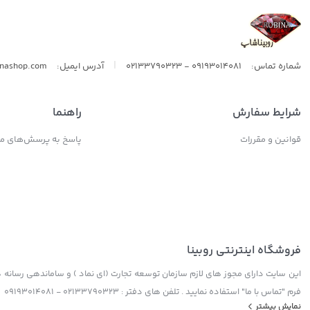
|
شماره تماس:
09193014081 - 02133790323
آدرس ایمیل:
inashop.com
شرایط سفارش
راهنما
قوانین و مقررات
پاسخ به پرسش‌های مت
فروشگاه اینترنتی روبینا
این سایت دارای مجوز های لازم سازمان توسعه تجارت (ای نماد ) و ساماندهی رسانه ها
فرم "تماس با ما" استفاده نمایید . تلفن های دفتر : 02133790323 - 09193014081
نمایش بیشتر