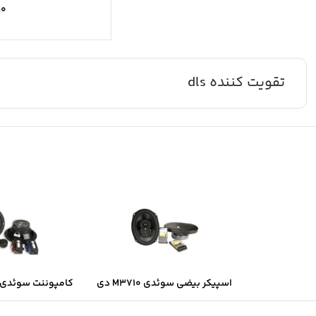
۱۰
تقویت کننده dls
اسپیکر بیضی سوئدی M3710 دی
کامپوننت سوئدی B6.2 دی ال ا
ال اس