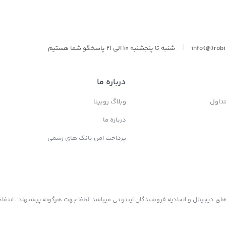
|
info{@}rob
شنبه تا پنجشنبه 10 الی 21 پاسخگو شما هستیم
درباره ما
داول
وبلاگ روبینا
درباره ما
پرداخت امن بانک های رسمی
ی دیجیتال و اتحادیه فروشندگان اینترنتی میباشد لطفا جهت هرگونه پیشنهاد ، انتفاد 