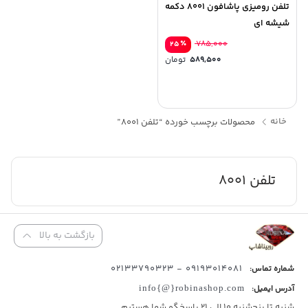
تلفن رومیزی پاشافون 8001 دکمه
شیشه ای
٪
۷۸۵,۰۰۰
۲۵
۵۸۹,۵۰۰
تومان
خانه
محصولات برچسب خورده “تلفن 8001”
تلفن 8001
بازگشت به بالا
09193014081 - 02133790323
شماره تماس:
آدرس ایمیل:
info{@}robinashop.com
شنبه تا پنجشنبه 10 الی 21 پاسخگو شما هستیم