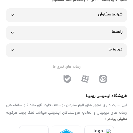
شرایط سفارش
راهنما
درباره ما
رسانه های خبری ما
فروشگاه اینترنتی روبینا
این سایت دارای مجوز های لازم سازمان توسعه تجارت (ای نماد ) و ساماندهی
رسانه های دیجیتال و اتحادیه فروشندگان اینترنتی میباشد لطفا جهت هرگونه
نمایش بیشتر
پیشنهاد ، انتفاد و یا شکایات از فرم "تماس با ما" استفاده نمایید . تلفن های
دفتر : 02133790323 - 09193014081