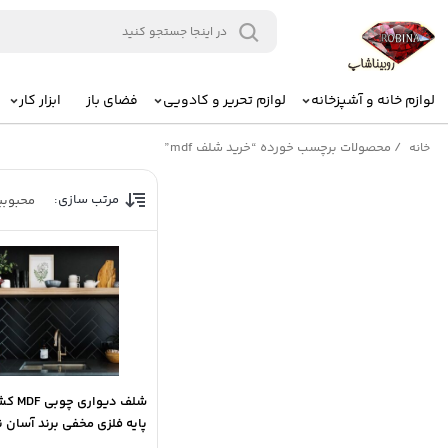
لوازم خانه و آشپزخانه
لوازم تحریر و کادویی
فضای باز
ابزار کار
/
محصولات برچسب خورده “خرید شلف mdf”
خانه
مرتب سازی:
محبوب
شلف دیواری
پایه فلزی مخفی برند آسان 
پردیس