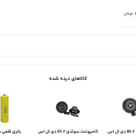
تومان
کالاهای دیده شده
س
کامپوننت سوئدی K6.2 دی ال اس
باتری قلمی 