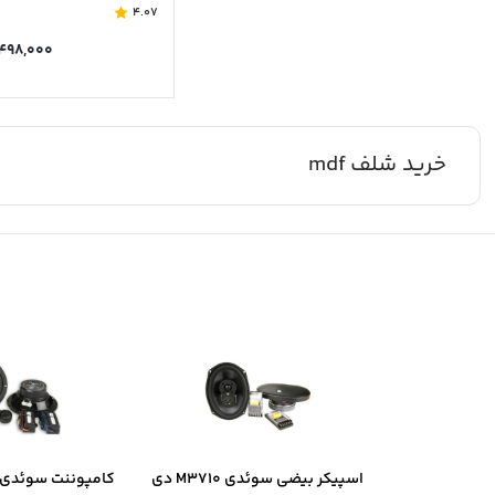
4.07
۴۹۸,۰۰۰
خرید شلف mdf
اسپیکر بیضی سوئدی M3710 دی
کامپوننت سوئدی B6.2 دی ال ا