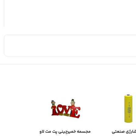
شارژی صنعتی
مجسمه خمیرچینی پت مت لاو