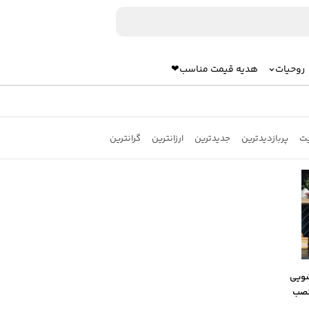
روحیات
هدیه قیمت مناسب❤
یت
پربازدیدترین
جدیدترین
ارزانترین
گرانترین
 چوبی MDF کشویی
نصب