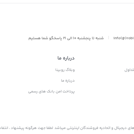
سولونیکس onix
|
info{@}rob
شنبه تا پنجشنبه 10 الی 21 پاسخگو شما هستیم
درباره ما
داول
وبلاگ روبینا
درباره ما
پرداخت امن بانک های رسمی
ی دیجیتال و اتحادیه فروشندگان اینترنتی میباشد لطفا جهت هرگونه پیشنهاد ، انتفاد 