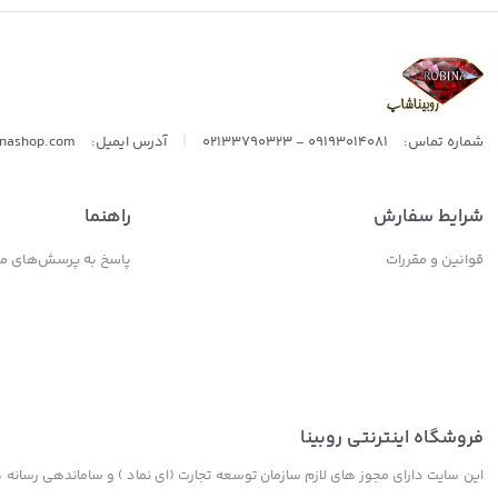
ال اس
|
شماره تماس:
09193014081 - 02133790323
آدرس ایمیل:
inashop.com
شرایط سفارش
راهنما
قوانین و مقررات
پاسخ به پرسش‌های مت
فروشگاه اینترنتی روبینا
این سایت دارای مجوز های لازم سازمان توسعه تجارت (ای نماد ) و ساماندهی رسانه ها