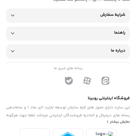
شرایط سفارش
راهنما
درباره ما
رسانه های خبری ما
فروشگاه اینترنتی روبینا
این سایت دارای مجوز های لازم سازمان توسعه تجارت (ای نماد ) و ساماندهی
رسانه های دیجیتال و اتحادیه فروشندگان اینترنتی میباشد لطفا جهت هرگونه
نمایش بیشتر
پیشنهاد ، انتفاد و یا شکایات از فرم "تماس با ما" استفاده نمایید . تلفن های
دفتر : 02133790323 - 09193014081