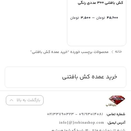
کش بافتنی 300 عددی رنگی
Price
–
۴۵,۶۰۰
تومان
۳,۵۰۰
تومان
range:
۳,۵۰۰ تومان
through
۴۵,۶۰۰ تومان
خانه
محصولات برچسب خورده “خرید عمده کش بافتنی”
خرید عمده کش بافتنی
بازگشت به بالا
09193014081 - 02133790323
شماره تماس:
آدرس ایمیل:
info{@}robinashop.com
شنبه تا پنجشنبه 10 الی 21 پاسخگو شما هستیم