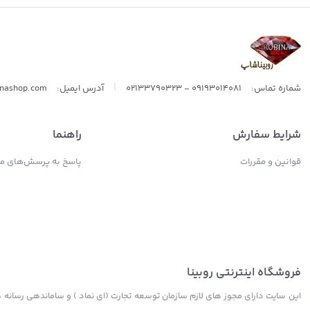
ال اس
|
شماره تماس:
09193014081 - 02133790323
آدرس ایمیل:
inashop.com
شرایط سفارش
راهنما
قوانین و مقررات
پاسخ به پرسش‌های مت
فروشگاه اینترنتی روبینا
این سایت دارای مجوز های لازم سازمان توسعه تجارت (ای نماد ) و ساماندهی رسانه ها