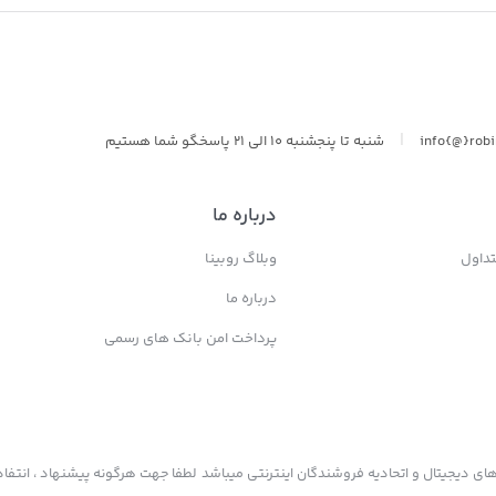
سولونیکس onix
|
info{@}rob
شنبه تا پنجشنبه 10 الی 21 پاسخگو شما هستیم
درباره ما
داول
وبلاگ روبینا
درباره ما
پرداخت امن بانک های رسمی
ی دیجیتال و اتحادیه فروشندگان اینترنتی میباشد لطفا جهت هرگونه پیشنهاد ، انتفاد 