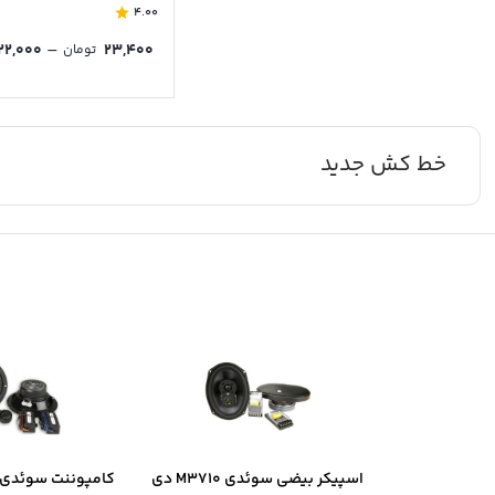
4.00
–
۲۲,۰۰۰
۲۳,۴۰۰
تومان
خط کش جدید
اسپیکر بیضی سوئدی M3710 دی
کامپوننت سوئدی B6.2 دی ال ا