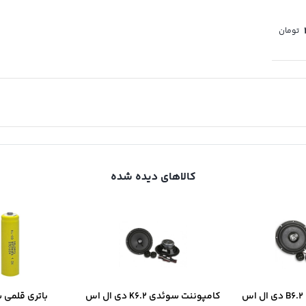
Price
تومان
range:
۲۲,۰۰۰ تومان
through
۲۳,۴۰۰ تومان
کالاهای دیده شده
س
کامپوننت سوئدی K6.2 دی ال اس
باتری قلمی 