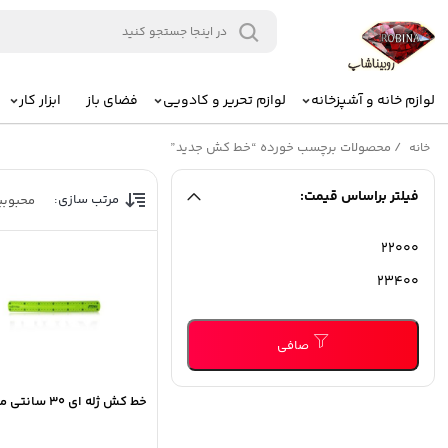
لوازم خانه و آشپزخانه
لوازم تحریر و کادویی
فضای باز
ابزار کار
/
محصولات برچسب خورده “خط کش جدید”
خانه
فیلتر براساس قیمت:
مرتب سازی:
محبوب
حداقل
حداكثر
قیمت
قيمت
صافی
خط کش ژله ای 30 سانتی متری