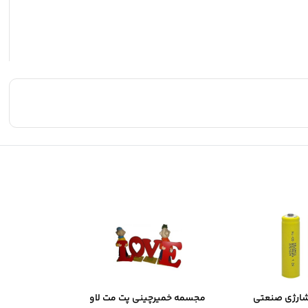
شارژی صنعتی
مجسمه خمیرچینی پت مت لاو