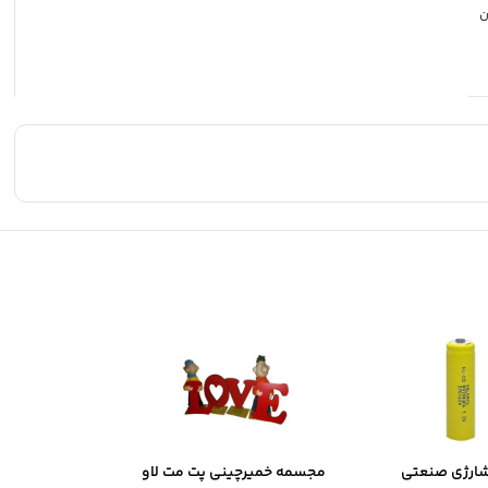
ن
شارژی صنعتی
مجسمه خمیرچینی پت مت لاو