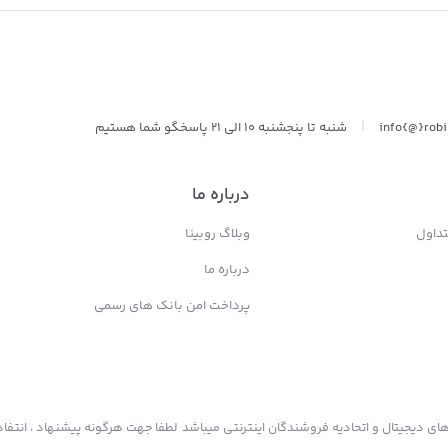
سولونیکس onix
|
info{@}rob
شنبه تا پنجشنبه 10 الی 21 پاسخگو شما هستیم
درباره ما
داول
وبلاگ روبینا
درباره ما
پرداخت امن بانک های رسمی
ی دیجیتال و اتحادیه فروشندگان اینترنتی میباشد لطفا جهت هرگونه پیشنهاد ، انتفاد 