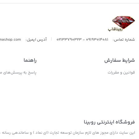
ال اس
|
شماره تماس:
09193014081 - 02133790323
آدرس ایمیل:
inashop.com
شرایط سفارش
راهنما
قوانین و مقررات
پاسخ به پرسش‌های مت
فروشگاه اینترنتی روبینا
این سایت دارای مجوز های لازم سازمان توسعه تجارت (ای نماد ) و ساماندهی رسانه ها