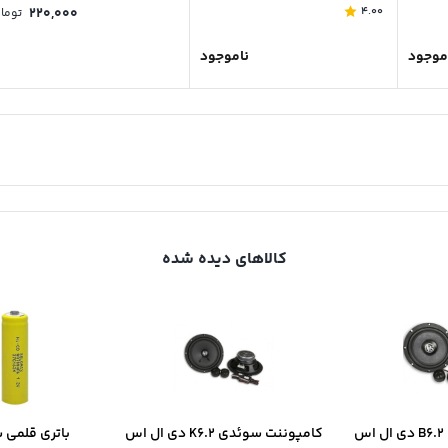
۲۲۰,۰۰۰
4.00
توما
موجود
ناموجود
کالاهای دیده شده
س
کامپوننت سوئدی K6.2 دی ال اس
باتری قلمی 