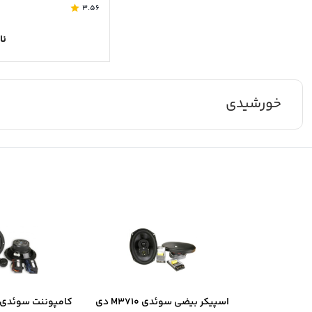
3.56
نا
خورشیدی
اسپیکر بیضی سوئدی M3710 دی
کامپوننت سوئدی B6.2 دی ال ا