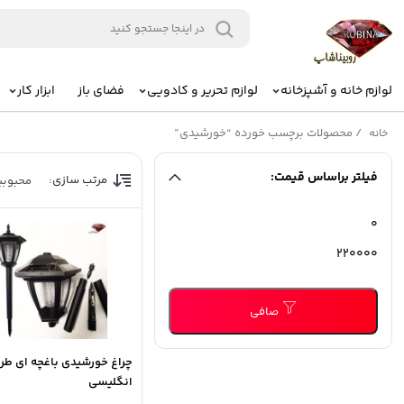
لوازم خانه و آشپزخانه
لوازم تحریر و کادویی
فضای باز
ابزار کار
/
محصولات برچسب خورده “خورشیدی”
خانه
فیلتر براساس قیمت:
مرتب سازی:
محبوب
حداقل
حداكثر
قیمت
قيمت
صافی
چراغ خورشیدی باغچه ای طر
انگلیسی