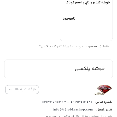
خوشه گندم و تاج و اسم کودک
ناموجود
خانه
محصولات برچسب خورده “خوشه پلکسی”
خوشه پلکسی
بازگشت به بالا
09193014081 - 02133790323
شماره تماس:
آدرس ایمیل:
info{@}robinashop.com
شنبه تا پنجشنبه 10 الی 21 پاسخگو شما هستیم