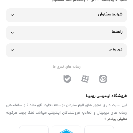
شرایط سفارش
راهنما
درباره ما
رسانه های خبری ما
فروشگاه اینترنتی روبینا
این سایت دارای مجوز های لازم سازمان توسعه تجارت (ای نماد ) و ساماندهی
رسانه های دیجیتال و اتحادیه فروشندگان اینترنتی میباشد لطفا جهت هرگونه
نمایش بیشتر
پیشنهاد ، انتفاد و یا شکایات از فرم "تماس با ما" استفاده نمایید . تلفن های
دفتر : 02133790323 - 09193014081