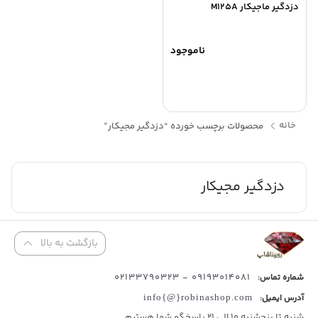
دزدگیر ماجیکار M125A
ناموجود
خانه
محصولات برچسب خورده “دزدگیر مجیکار”
دزدگیر مجیکار
بازگشت به بالا
09193014081 - 02133790323
شماره تماس:
آدرس ایمیل:
info{@}robinashop.com
شنبه تا پنجشنبه 10 الی 21 پاسخگو شما هستیم