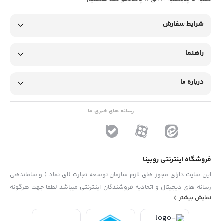
شرایط سفارش
راهنما
درباره ما
رسانه های خبری ما
فروشگاه اینترنتی روبینا
این سایت دارای مجوز های لازم سازمان توسعه تجارت (ای نماد ) و ساماندهی
رسانه های دیجیتال و اتحادیه فروشندگان اینترنتی میباشد لطفا جهت هرگونه
نمایش بیشتر
پیشنهاد ، انتفاد و یا شکایات از فرم "تماس با ما" استفاده نمایید . تلفن های
دفتر : 02133790323 - 09193014081