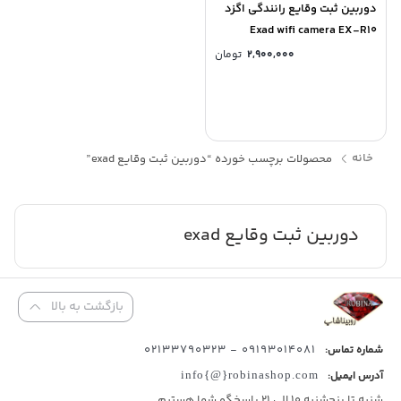
دوربین ثبت وقایع رانندگی اگزد
Exad wifi camera EX-R10
۲,۹۰۰,۰۰۰
تومان
خانه
محصولات برچسب خورده “دوربین ثبت وقایع exad”
دوربین ثبت وقایع exad
بازگشت به بالا
09193014081 - 02133790323
شماره تماس:
آدرس ایمیل:
info{@}robinashop.com
شنبه تا پنجشنبه 10 الی 21 پاسخگو شما هستیم