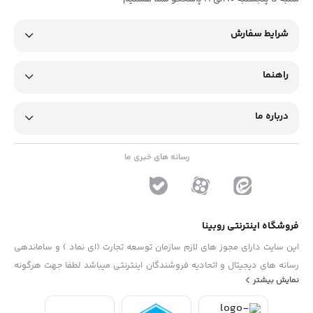
شرایط سفارش
راهنما
درباره ما
رسانه های خبری ما
فروشگاه اینترنتی روبینا
این سایت دارای مجوز های لازم سازمان توسعه تجارت (ای نماد ) و ساماندهی
رسانه های دیجیتال و اتحادیه فروشندگان اینترنتی میباشد لطفا جهت هرگونه
نمایش بیشتر
پیشنهاد ، انتفاد و یا شکایات از فرم "تماس با ما" استفاده نمایید . تلفن های
دفتر : 02133790323 - 09193014081