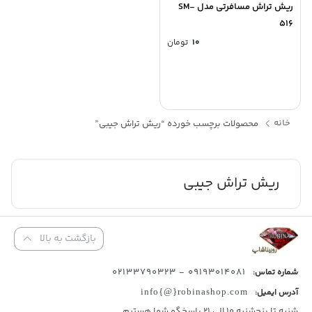
ریش تراش مسافرتی مدل SM-
516
۱۰
تومان
خانه
محصولات برچسب خورده “ریش تراش جیبی”
ریش تراش جیبی
بازگشت به بالا
09193014081 - 02133790323
شماره تماس:
آدرس ایمیل:
info{@}robinashop.com
شنبه تا پنجشنبه 10 الی 21 پاسخگو شما هستیم