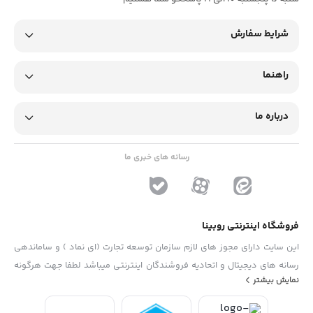
شرایط سفارش
راهنما
درباره ما
رسانه های خبری ما
فروشگاه اینترنتی روبینا
این سایت دارای مجوز های لازم سازمان توسعه تجارت (ای نماد ) و ساماندهی
رسانه های دیجیتال و اتحادیه فروشندگان اینترنتی میباشد لطفا جهت هرگونه
نمایش بیشتر
پیشنهاد ، انتفاد و یا شکایات از فرم "تماس با ما" استفاده نمایید . تلفن های
دفتر : 02133790323 - 09193014081