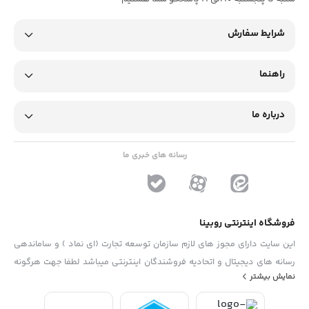
شرایط سفارش
راهنما
درباره ما
رسانه های خبری ما
فروشگاه اینترنتی روبینا
این سایت دارای مجوز های لازم سازمان توسعه تجارت (ای نماد ) و ساماندهی
رسانه های دیجیتال و اتحادیه فروشندگان اینترنتی میباشد لطفا جهت هرگونه
نمایش بیشتر
پیشنهاد ، انتفاد و یا شکایات از فرم "تماس با ما" استفاده نمایید . تلفن های
دفتر : 02133790323 - 09193014081