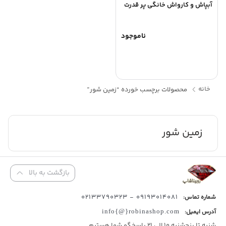
آبپاش و کارواش خانگی پر قدرت
ناموجود
خانه
محصولات برچسب خورده “زمین شور”
زمین شور
بازگشت به بالا
09193014081 - 02133790323
شماره تماس:
آدرس ایمیل:
info{@}robinashop.com
شنبه تا پنجشنبه 10 الی 21 پاسخگو شما هستیم