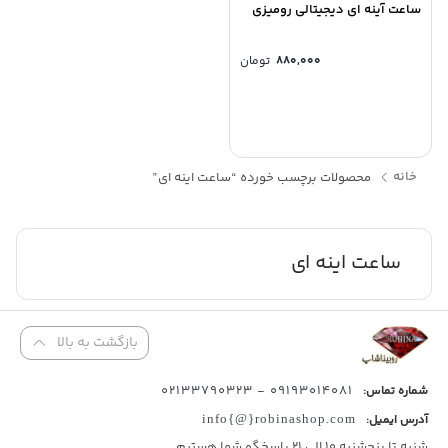
ساعت آینه ای دیجیتالی رومیزی
۸۸۰,۰۰۰
تومان
خانه
محصولات برچسب خورده “ساعت اینه ای”
ساعت اینه ای
بازگشت به بالا
09193014081 - 02133790323
شماره تماس:
آدرس ایمیل:
info{@}robinashop.com
شنبه تا پنجشنبه 10 الی 21 پاسخگو شما هستیم