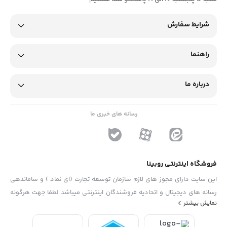
شرایط سفارش
راهنما
درباره ما
رسانه های خبری ما
فروشگاه اینترنتی روبینا
این سایت دارای مجوز های لازم سازمان توسعه تجارت (ای نماد ) و ساماندهی
رسانه های دیجیتال و اتحادیه فروشندگان اینترنتی میباشد لطفا جهت هرگونه
نمایش بیشتر
پیشنهاد ، انتفاد و یا شکایات از فرم "تماس با ما" استفاده نمایید . تلفن های
دفتر : 02133790323 - 09193014081