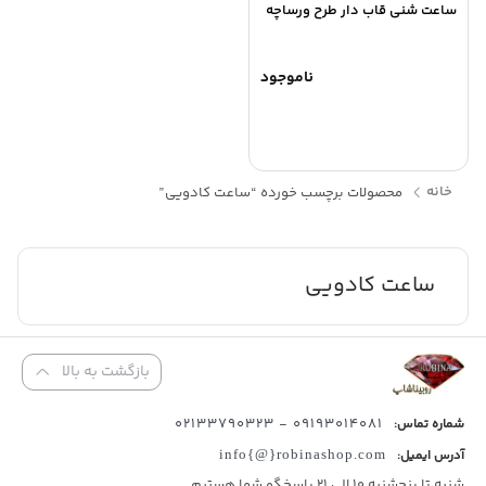
ساعت شنی قاب دار طرح ورساچه
ناموجود
خانه
محصولات برچسب خورده “ساعت کادویی”
ساعت کادویی
بازگشت به بالا
09193014081 - 02133790323
شماره تماس:
آدرس ایمیل:
info{@}robinashop.com
شنبه تا پنجشنبه 10 الی 21 پاسخگو شما هستیم