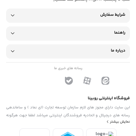
شرایط سفارش
راهنما
درباره ما
رسانه های خبری ما
فروشگاه اینترنتی روبینا
این سایت دارای مجوز های لازم سازمان توسعه تجارت (ای نماد ) و ساماندهی
رسانه های دیجیتال و اتحادیه فروشندگان اینترنتی میباشد لطفا جهت هرگونه
نمایش بیشتر
پیشنهاد ، انتفاد و یا شکایات از فرم "تماس با ما" استفاده نمایید . تلفن های
دفتر : 02133790323 - 09193014081