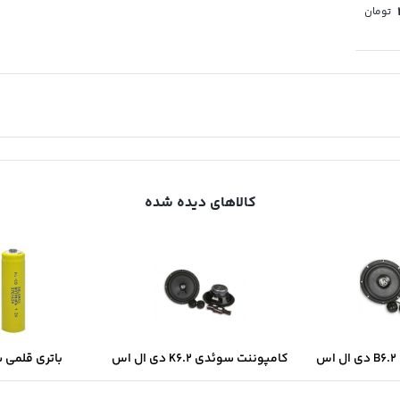
تومان
کالاهای دیده شده
س
کامپوننت سوئدی K6.2 دی ال اس
باتری قلمی 
سولونیکس onix