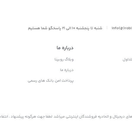
|
info{@}rob
شنبه تا پنجشنبه 10 الی 21 پاسخگو شما هستیم
درباره ما
داول
وبلاگ روبینا
درباره ما
پرداخت امن بانک های رسمی
ی دیجیتال و اتحادیه فروشندگان اینترنتی میباشد لطفا جهت هرگونه پیشنهاد ، انتفاد 