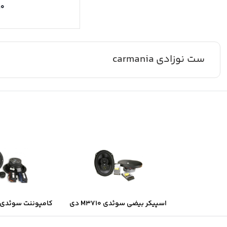
۱۰
ست نوزادی carmania
اسپیکر بیضی سوئدی M3710 دی
کامپوننت سوئدی B6.2 دی ال ا
ال اس