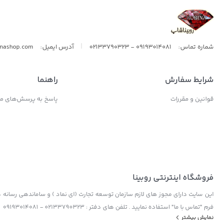
|
شماره تماس:
09193014081 - 02133790323
آدرس ایمیل:
inashop.com
شرایط سفارش
راهنما
قوانین و مقررات
پاسخ به پرسش‌های مت
فروشگاه اینترنتی روبینا
این سایت دارای مجوز های لازم سازمان توسعه تجارت (ای نماد ) و ساماندهی رسانه ها
فرم "تماس با ما" استفاده نمایید . تلفن های دفتر : 02133790323 - 09193014081
نمایش بیشتر