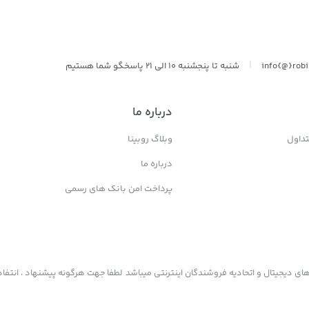
|
info{@}rob
شنبه تا پنجشنبه 10 الی 21 پاسخگو شما هستیم
درباره ما
داول
وبلاگ روبینا
درباره ما
پرداخت امن بانک های رسمی
ی دیجیتال و اتحادیه فروشندگان اینترنتی میباشد لطفا جهت هرگونه پیشنهاد ، انتفاد 