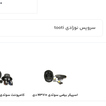
۱۰
سرویس نوزادی tooti
اسپیکر بیضی سوئدی M3710 دی
کامپوننت سوئدی B6.2 دی ال ا
ال اس