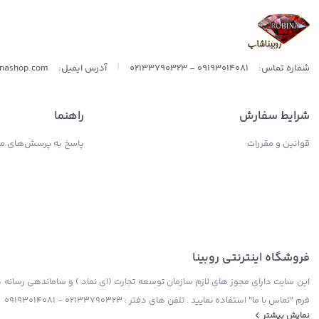
|
شماره تماس:
09193014081 - 02133790323
آدرس ایمیل:
inashop.com
شرایط سفارش
راهنما
قوانین و مقررات
پاسخ به پرسش‌های مت
فروشگاه اینترنتی روبینا
این سایت دارای مجوز های لازم سازمان توسعه تجارت (ای نماد ) و ساماندهی رسانه ها
فرم "تماس با ما" استفاده نمایید . تلفن های دفتر : 02133790323 - 09193014081
نمایش بیشتر