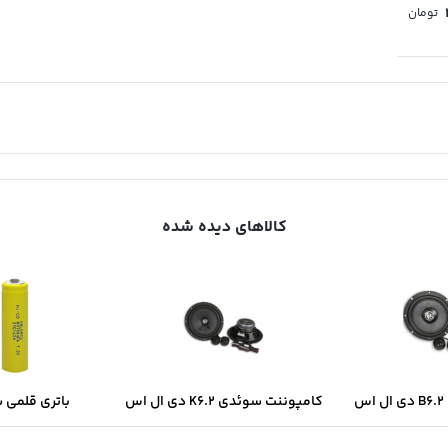
تومان
کالاهای دیده شده
س
کامپوننت سوئدی K6.2 دی ال اس
باتری قلمی 
سولونیکس onix