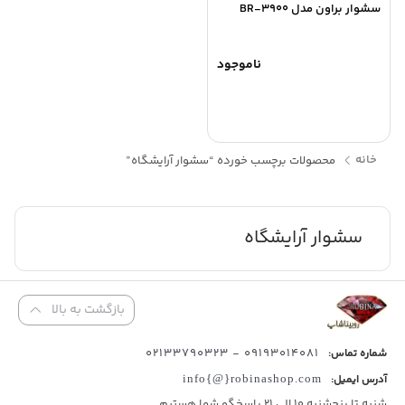
سشوار براون مدل BR-3900
ناموجود
خانه
محصولات برچسب خورده “سشوار آرایشگاه”
سشوار آرایشگاه
بازگشت به بالا
09193014081 - 02133790323
شماره تماس:
آدرس ایمیل:
info{@}robinashop.com
شنبه تا پنجشنبه 10 الی 21 پاسخگو شما هستیم