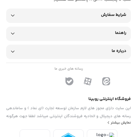
شرایط سفارش
راهنما
درباره ما
رسانه های خبری ما
فروشگاه اینترنتی روبینا
این سایت دارای مجوز های لازم سازمان توسعه تجارت (ای نماد ) و ساماندهی
رسانه های دیجیتال و اتحادیه فروشندگان اینترنتی میباشد لطفا جهت هرگونه
نمایش بیشتر
پیشنهاد ، انتفاد و یا شکایات از فرم "تماس با ما" استفاده نمایید . تلفن های
دفتر : 02133790323 - 09193014081