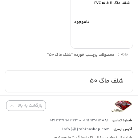
شلف ماگ 11 خانه PVC
ناموجود
خانه
محصولات برچسب خورده “شلف ماگ 50”
شلف ماگ 50
بازگشت به بالا
09193014081 - 02133790323
شماره تماس:
آدرس ایمیل:
info{@}robinashop.com
شنبه تا پنجشنبه 10 الی 21 پاسخگو شما هستیم