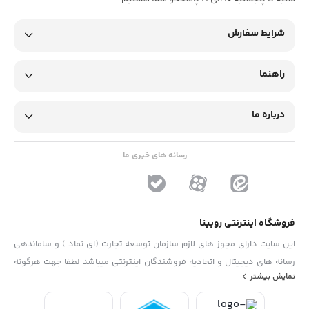
شرایط سفارش
راهنما
درباره ما
رسانه های خبری ما
فروشگاه اینترنتی روبینا
این سایت دارای مجوز های لازم سازمان توسعه تجارت (ای نماد ) و ساماندهی
رسانه های دیجیتال و اتحادیه فروشندگان اینترنتی میباشد لطفا جهت هرگونه
نمایش بیشتر
پیشنهاد ، انتفاد و یا شکایات از فرم "تماس با ما" استفاده نمایید . تلفن های
دفتر : 02133790323 - 09193014081