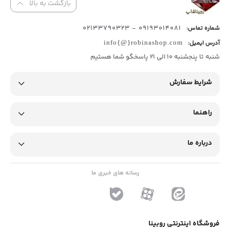
بازگشت به بالا
09193014081 - 02133790323
شماره تماس:
آدرس ایمیل:
info{@}robinashop.com
شنبه تا پنجشنبه 10 الی 21 پاسخگو شما هستیم
شرایط سفارش
راهنما
درباره ما
رسانه های خبری ما
فروشگاه اینترنتی روبینا