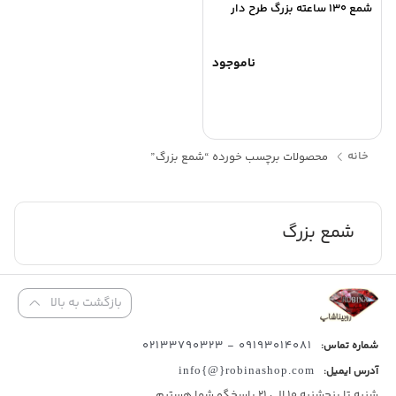
شمع 130 ساعته بزرگ طرح دار
ناموجود
خانه
محصولات برچسب خورده “شمع بزرگ”
شمع بزرگ
بازگشت به بالا
09193014081 - 02133790323
شماره تماس:
آدرس ایمیل:
info{@}robinashop.com
شنبه تا پنجشنبه 10 الی 21 پاسخگو شما هستیم