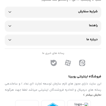
شرایط سفارش
راهنما
درباره ما
رسانه های خبری ما
فروشگاه اینترنتی روبینا
این سایت دارای مجوز های لازم سازمان توسعه تجارت (ای نماد ) و ساماندهی
رسانه های دیجیتال و اتحادیه فروشندگان اینترنتی میباشد لطفا جهت هرگونه
نمایش بیشتر
پیشنهاد ، انتفاد و یا شکایات از فرم "تماس با ما" استفاده نمایید . تلفن های
دفتر : 02133790323 - 09193014081