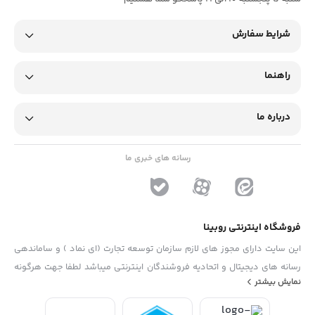
شرایط سفارش
راهنما
درباره ما
رسانه های خبری ما
فروشگاه اینترنتی روبینا
این سایت دارای مجوز های لازم سازمان توسعه تجارت (ای نماد ) و ساماندهی
رسانه های دیجیتال و اتحادیه فروشندگان اینترنتی میباشد لطفا جهت هرگونه
نمایش بیشتر
پیشنهاد ، انتفاد و یا شکایات از فرم "تماس با ما" استفاده نمایید . تلفن های
دفتر : 02133790323 - 09193014081