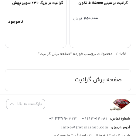
گرانیت بر مینی 115mm فالکون
گرانیت بر بزرگ 230 سوپر پوش
۴۵۰,۰۰۰
تومان
ناموجود
خانه
محصولات برچسب خورده “صفحه برش گرانیت”
صفحه برش گرانیت
بازگشت به بالا
09193014081 - 02133790323
شماره تماس:
آدرس ایمیل:
info{@}robinashop.com
شنبه تا پنجشنبه 10 الی 21 پاسخگو شما هستیم