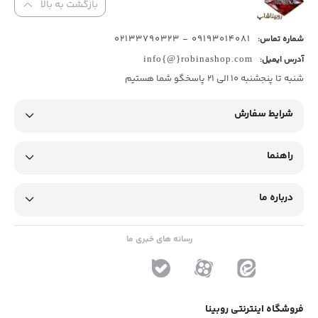
بازگشت به بالا
09193014081 - 02133790323
شماره تماس:
آدرس ایمیل:
info{@}robinashop.com
شنبه تا پنجشنبه 10 الی 21 پاسخگو شما هستیم
شرایط سفارش
راهنما
درباره ما
رسانه های خبری ما
فروشگاه اینترنتی روبینا