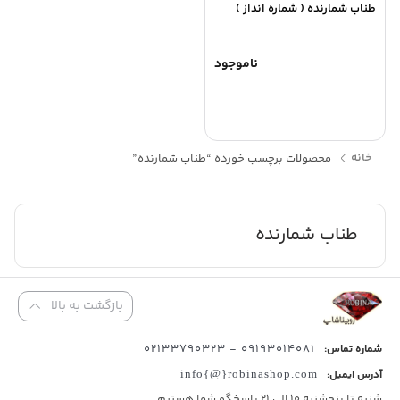
طناب شمارنده ( شماره انداز )
ناموجود
خانه
محصولات برچسب خورده “طناب شمارنده”
طناب شمارنده
بازگشت به بالا
09193014081 - 02133790323
شماره تماس:
آدرس ایمیل:
info{@}robinashop.com
شنبه تا پنجشنبه 10 الی 21 پاسخگو شما هستیم