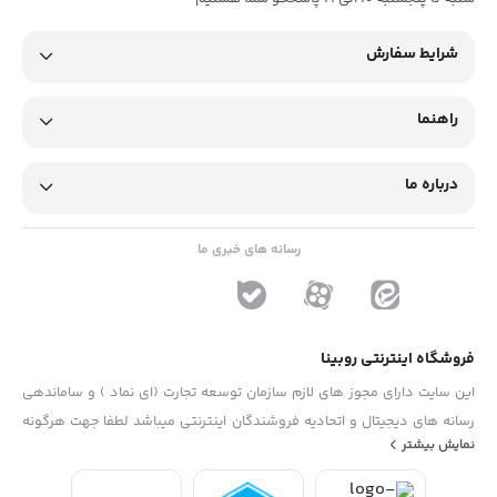
شرایط سفارش
راهنما
درباره ما
رسانه های خبری ما
فروشگاه اینترنتی روبینا
این سایت دارای مجوز های لازم سازمان توسعه تجارت (ای نماد ) و ساماندهی
رسانه های دیجیتال و اتحادیه فروشندگان اینترنتی میباشد لطفا جهت هرگونه
نمایش بیشتر
پیشنهاد ، انتفاد و یا شکایات از فرم "تماس با ما" استفاده نمایید . تلفن های
دفتر : 02133790323 - 09193014081