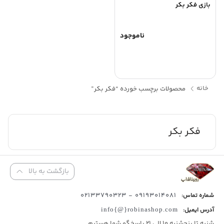
بازی فکر بکر
ناموجود
خانه
محصولات برچسب خورده “فکر بکر”
فکر بکر
بازگشت به بالا
09193014081 - 02133790323
شماره تماس:
آدرس ایمیل:
info{@}robinashop.com
شنبه تا پنجشنبه 10 الی 21 پاسخگو شما هستیم