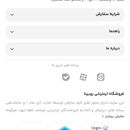
شرایط سفارش
راهنما
درباره ما
رسانه های خبری ما
فروشگاه اینترنتی روبینا
این سایت دارای مجوز های لازم سازمان توسعه تجارت (ای نماد ) و ساماندهی
رسانه های دیجیتال و اتحادیه فروشندگان اینترنتی میباشد لطفا جهت هرگونه
نمایش بیشتر
پیشنهاد ، انتفاد و یا شکایات از فرم "تماس با ما" استفاده نمایید . تلفن های
دفتر : 02133790323 - 09193014081