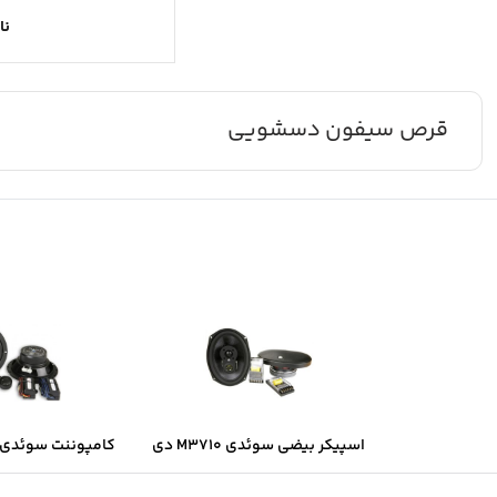
نا
قرص سیفون دسشویی
اسپیکر بیضی سوئدی M3710 دی
کامپوننت سوئدی B6.2 دی ال ا
ال اس