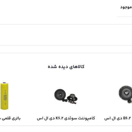
موجود
کالاهای دیده شده
س
کامپوننت سوئدی K6.2 دی ال اس
باتری قلمی 
سولونیکس onix