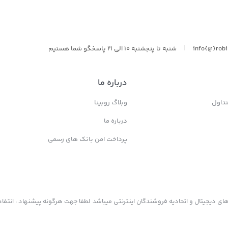
|
info{@}rob
شنبه تا پنجشنبه 10 الی 21 پاسخگو شما هستیم
درباره ما
داول
وبلاگ روبینا
درباره ما
پرداخت امن بانک های رسمی
ی دیجیتال و اتحادیه فروشندگان اینترنتی میباشد لطفا جهت هرگونه پیشنهاد ، انتفاد 