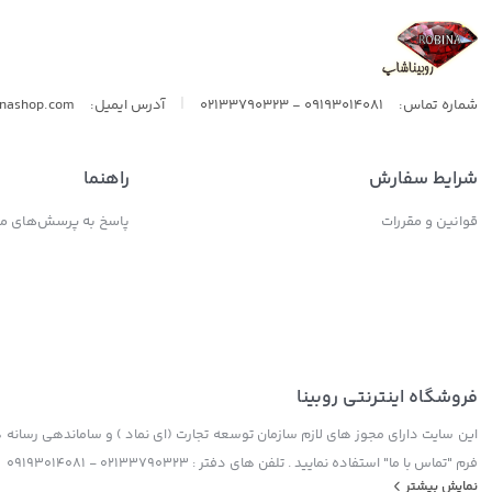
|
شماره تماس:
09193014081 - 02133790323
آدرس ایمیل:
inashop.com
شرایط سفارش
راهنما
قوانین و مقررات
پاسخ به پرسش‌های مت
فروشگاه اینترنتی روبینا
این سایت دارای مجوز های لازم سازمان توسعه تجارت (ای نماد ) و ساماندهی رسانه ها
فرم "تماس با ما" استفاده نمایید . تلفن های دفتر : 02133790323 - 09193014081
نمایش بیشتر