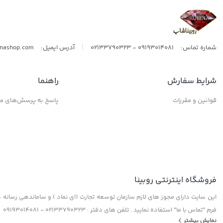
|
شماره تماس:
09193014081 - 02133790323
آدرس ایمیل:
inashop.com
شرایط سفارش
راهنما
قوانین و مقررات
پاسخ به پرسش‌های مت
فروشگاه اینترنتی روبینا
این سایت دارای مجوز های لازم سازمان توسعه تجارت (ای نماد ) و ساماندهی رسانه ها
فرم "تماس با ما" استفاده نمایید . تلفن های دفتر : 02133790323 - 09193014081
نمایش بیشتر