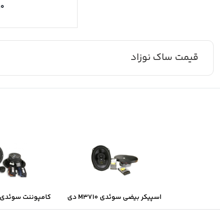
۱۰
قیمت ساک نوزاد
اسپیکر بیضی سوئدی M3710 دی
کامپوننت سوئدی B6.2 دی ال ا
ال اس