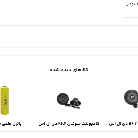
تومان
کالاهای دیده شده
س
کامپوننت سوئدی K6.2 دی ال اس
باتری قلمی 
سولونیکس onix