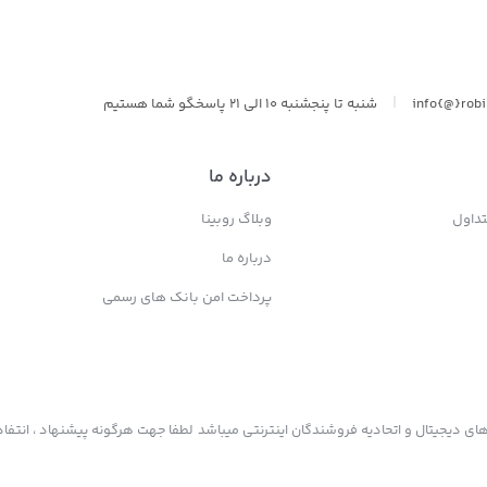
|
info{@}rob
شنبه تا پنجشنبه 10 الی 21 پاسخگو شما هستیم
درباره ما
داول
وبلاگ روبینا
درباره ما
پرداخت امن بانک های رسمی
ی دیجیتال و اتحادیه فروشندگان اینترنتی میباشد لطفا جهت هرگونه پیشنهاد ، انتفاد 