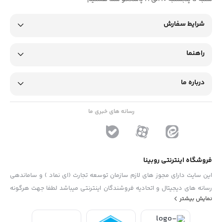
شرایط سفارش
راهنما
درباره ما
رسانه های خبری ما
فروشگاه اینترنتی روبینا
این سایت دارای مجوز های لازم سازمان توسعه تجارت (ای نماد ) و ساماندهی
رسانه های دیجیتال و اتحادیه فروشندگان اینترنتی میباشد لطفا جهت هرگونه
نمایش بیشتر
پیشنهاد ، انتفاد و یا شکایات از فرم "تماس با ما" استفاده نمایید . تلفن های
دفتر : 02133790323 - 09193014081