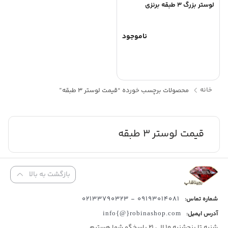
لوستر بزرگ 3 طبقه برنزی
ناموجود
خانه
محصولات برچسب خورده “قیمت لوستر 3 طبقه”
قیمت لوستر 3 طبقه
بازگشت به بالا
09193014081 - 02133790323
شماره تماس:
آدرس ایمیل:
info{@}robinashop.com
شنبه تا پنجشنبه 10 الی 21 پاسخگو شما هستیم