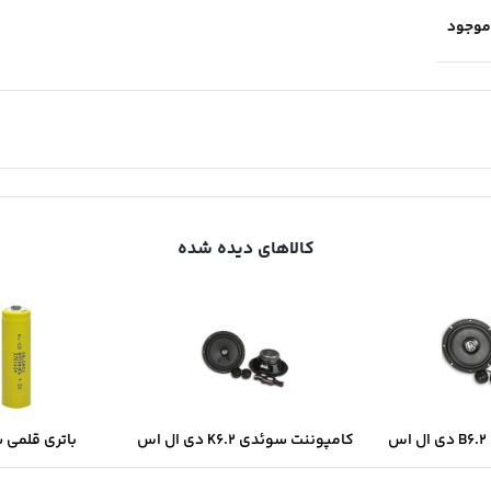
موجود
کالاهای دیده شده
س
کامپوننت سوئدی K6.2 دی ال اس
باتری قلمی 
سولونیکس onix