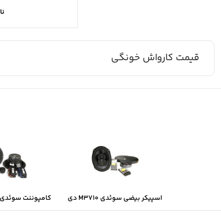
نا
قیمت کارواش خونگی
اسپیکر بیضی سوئدی M3710 دی
کامپوننت سوئدی B6.2 دی ال ا
ال اس