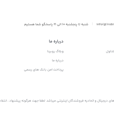
|
info{@}rob
شنبه تا پنجشنبه 10 الی 21 پاسخگو شما هستیم
درباره ما
داول
وبلاگ روبینا
درباره ما
پرداخت امن بانک های رسمی
ی دیجیتال و اتحادیه فروشندگان اینترنتی میباشد لطفا جهت هرگونه پیشنهاد ، انتفاد 