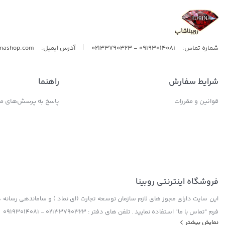
|
شماره تماس:
09193014081 - 02133790323
آدرس ایمیل:
inashop.com
شرایط سفارش
راهنما
قوانین و مقررات
پاسخ به پرسش‌های مت
فروشگاه اینترنتی روبینا
این سایت دارای مجوز های لازم سازمان توسعه تجارت (ای نماد ) و ساماندهی رسانه ها
فرم "تماس با ما" استفاده نمایید . تلفن های دفتر : 02133790323 - 09193014081
نمایش بیشتر