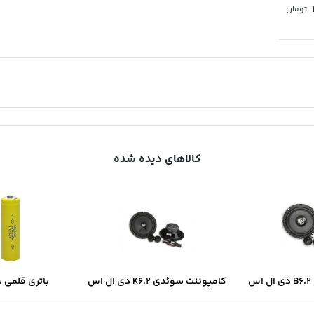
تومان
کالاهای دیده شده
س
کامپوننت سوئدی K6.2 دی ال اس
باتری قلمی 
سولونیکس onix