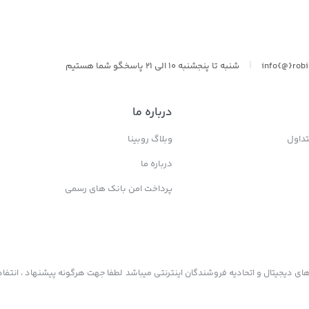
|
info{@}rob
شنبه تا پنجشنبه 10 الی 21 پاسخگو شما هستیم
درباره ما
داول
وبلاگ روبینا
درباره ما
پرداخت امن بانک های رسمی
ی دیجیتال و اتحادیه فروشندگان اینترنتی میباشد لطفا جهت هرگونه پیشنهاد ، انتفاد 