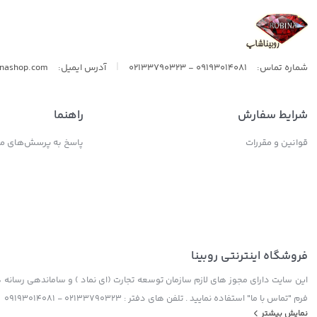
|
شماره تماس:
09193014081 - 02133790323
آدرس ایمیل:
inashop.com
شرایط سفارش
راهنما
قوانین و مقررات
پاسخ به پرسش‌های مت
فروشگاه اینترنتی روبینا
این سایت دارای مجوز های لازم سازمان توسعه تجارت (ای نماد ) و ساماندهی رسانه ها
فرم "تماس با ما" استفاده نمایید . تلفن های دفتر : 02133790323 - 09193014081
نمایش بیشتر