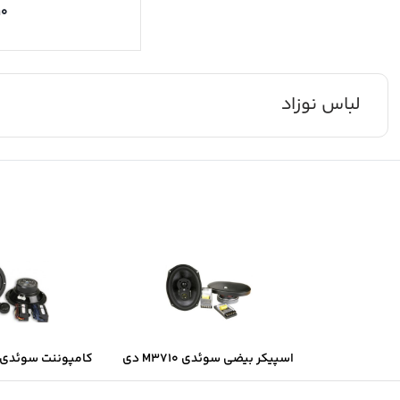
۱۰
لباس نوزاد
اسپیکر بیضی سوئدی M3710 دی
کامپوننت سوئدی B6.2 دی ال ا
ال اس