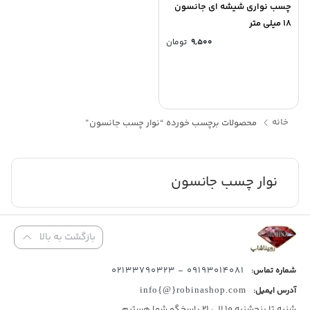
چسب نواری شیشه ای جانسون
18 میلی متر
۹,۵۰۰
تومان
خانه
محصولات برچسب خورده “نوار چسب جانسون”
نوار چسب جانسون
بازگشت به بالا
09193014081 - 02133790323
شماره تماس:
آدرس ایمیل:
info{@}robinashop.com
شنبه تا پنجشنبه 10 الی 21 پاسخگو شما هستیم