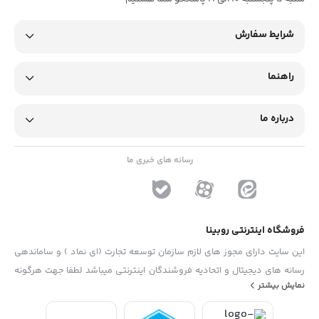
شرایط سفارش
راهنما
درباره ما
رسانه های خبری ما
فروشگاه اینترنتی روبینا
این سایت دارای مجوز های لازم سازمان توسعه تجارت (ای نماد ) و ساماندهی
رسانه های دیجیتال و اتحادیه فروشندگان اینترنتی میباشد لطفا جهت هرگونه
نمایش بیشتر
پیشنهاد ، انتفاد و یا شکایات از فرم "تماس با ما" استفاده نمایید . تلفن های
دفتر : 02133790323 - 09193014081