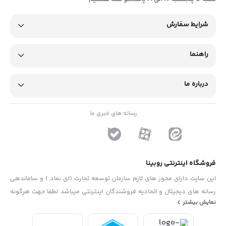
شرایط سفارش
راهنما
درباره ما
رسانه های خبری ما
فروشگاه اینترنتی روبینا
این سایت دارای مجوز های لازم سازمان توسعه تجارت (ای نماد ) و ساماندهی
رسانه های دیجیتال و اتحادیه فروشندگان اینترنتی میباشد لطفا جهت هرگونه
نمایش بیشتر
پیشنهاد ، انتفاد و یا شکایات از فرم "تماس با ما" استفاده نمایید . تلفن های
دفتر : 02133790323 - 09193014081