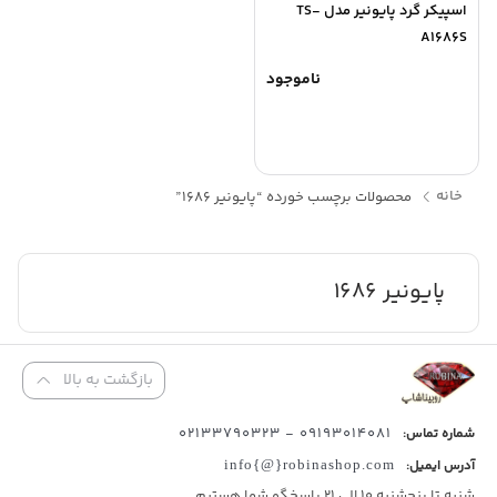
اسپيکر گرد پايونير مدل TS-
A1686S
ناموجود
خانه
محصولات برچسب خورده “پایونیر 1686”
پایونیر 1686
بازگشت به بالا
09193014081 - 02133790323
شماره تماس:
آدرس ایمیل:
info{@}robinashop.com
شنبه تا پنجشنبه 10 الی 21 پاسخگو شما هستیم