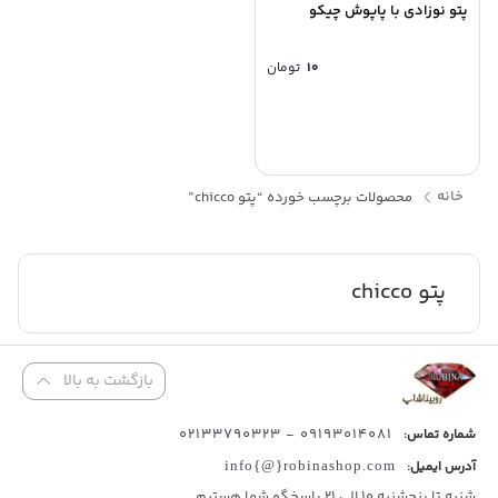
پتو نوزادی با پاپوش چیکو
۱۰
تومان
خانه
محصولات برچسب خورده “پتو chicco”
پتو chicco
بازگشت به بالا
09193014081 - 02133790323
شماره تماس:
آدرس ایمیل:
info{@}robinashop.com
شنبه تا پنجشنبه 10 الی 21 پاسخگو شما هستیم