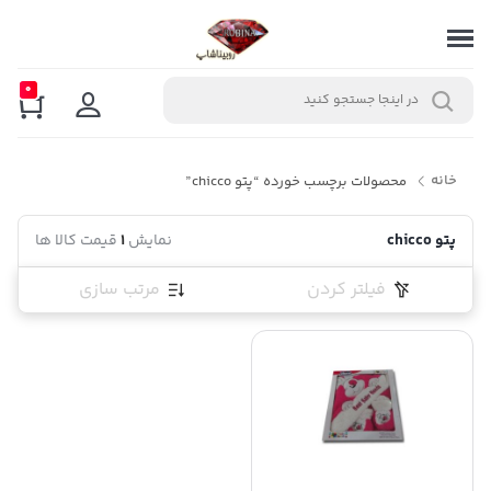
0
خانه
محصولات برچسب خورده “پتو chicco”
پتو chicco
نمایش
1
قیمت کالا ها
فیلتر کردن
مرتب سازی