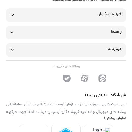
شرایط سفارش
راهنما
درباره ما
رسانه های خبری ما
فروشگاه اینترنتی روبینا
این سایت دارای مجوز های لازم سازمان توسعه تجارت (ای نماد ) و ساماندهی
رسانه های دیجیتال و اتحادیه فروشندگان اینترنتی میباشد لطفا جهت هرگونه
نمایش بیشتر
پیشنهاد ، انتفاد و یا شکایات از فرم "تماس با ما" استفاده نمایید . تلفن های
دفتر : 02133790323 - 09193014081