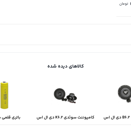
تومان
کالاهای دیده شده
س
کامپوننت سوئدی K6.2 دی ال اس
باتری قلمی 
سولونیکس onix