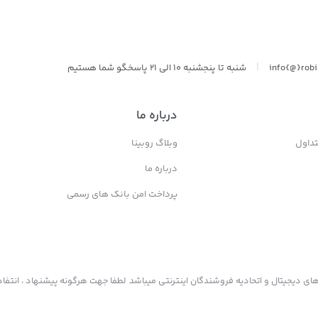
|
info{@}rob
شنبه تا پنجشنبه 10 الی 21 پاسخگو شما هستیم
درباره ما
داول
وبلاگ روبینا
درباره ما
پرداخت امن بانک های رسمی
ی دیجیتال و اتحادیه فروشندگان اینترنتی میباشد لطفا جهت هرگونه پیشنهاد ، انتفاد 