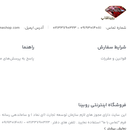
|
شماره تماس:
09193014081 - 02133790323
آدرس ایمیل:
inashop.com
شرایط سفارش
راهنما
قوانین و مقررات
پاسخ به پرسش‌های مت
فروشگاه اینترنتی روبینا
این سایت دارای مجوز های لازم سازمان توسعه تجارت (ای نماد ) و ساماندهی رسانه ها
فرم "تماس با ما" استفاده نمایید . تلفن های دفتر : 02133790323 - 09193014081
نمایش بیشتر