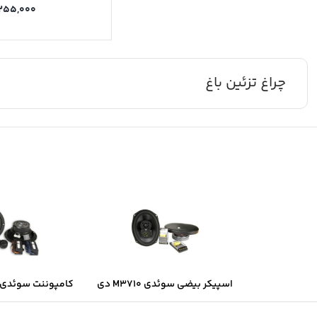
۲۵۵,۰۰۰
چراغ تزئین باغ
اسپیکر بیضی سوئدی M3710 دی
کامپوننت سوئدی B6.2 دی ال ا
ال اس