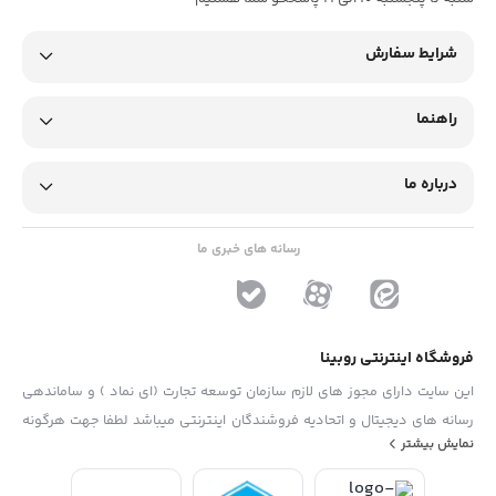
شرایط سفارش
راهنما
درباره ما
رسانه های خبری ما
فروشگاه اینترنتی روبینا
این سایت دارای مجوز های لازم سازمان توسعه تجارت (ای نماد ) و ساماندهی
رسانه های دیجیتال و اتحادیه فروشندگان اینترنتی میباشد لطفا جهت هرگونه
نمایش بیشتر
پیشنهاد ، انتفاد و یا شکایات از فرم "تماس با ما" استفاده نمایید . تلفن های
دفتر : 02133790323 - 09193014081