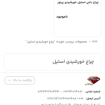
چراغ باغی استیل خورشیدی پرنور
ناموجود
خانه
محصولات برچسب خورده “چراغ خورشیدی استیل”
چراغ خورشیدی استیل
بازگشت به بالا
09193014081 - 02133790323
شماره تماس:
آدرس ایمیل:
info{@}robinashop.com
شنبه تا پنجشنبه 10 الی 21 پاسخگو شما هستیم