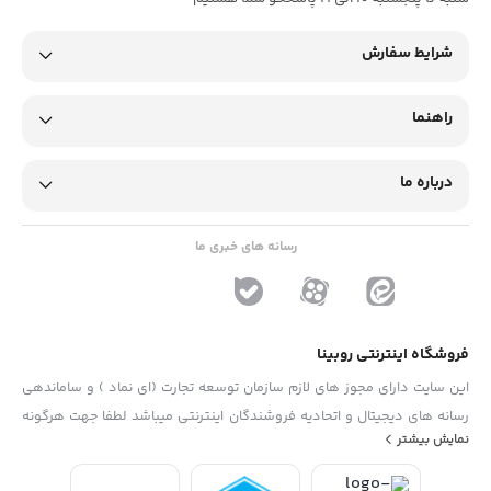
شرایط سفارش
راهنما
درباره ما
رسانه های خبری ما
فروشگاه اینترنتی روبینا
این سایت دارای مجوز های لازم سازمان توسعه تجارت (ای نماد ) و ساماندهی
رسانه های دیجیتال و اتحادیه فروشندگان اینترنتی میباشد لطفا جهت هرگونه
نمایش بیشتر
پیشنهاد ، انتفاد و یا شکایات از فرم "تماس با ما" استفاده نمایید . تلفن های
دفتر : 02133790323 - 09193014081