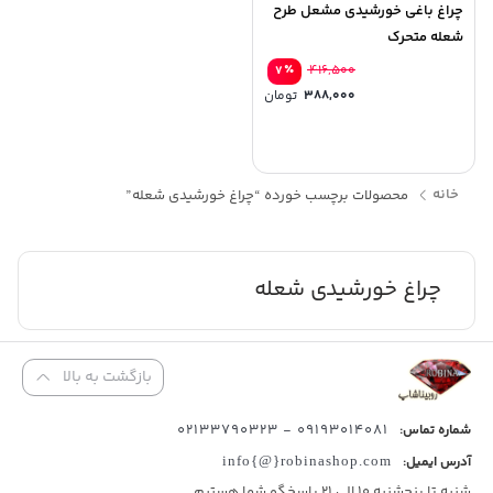
چراغ باغی خورشیدی مشعل طرح
شعله متحرک
٪
۴۱۶,۵۰۰
۷
۳۸۸,۰۰۰
تومان
خانه
محصولات برچسب خورده “چراغ خورشیدی شعله”
چراغ خورشیدی شعله
بازگشت به بالا
09193014081 - 02133790323
شماره تماس:
آدرس ایمیل:
info{@}robinashop.com
شنبه تا پنجشنبه 10 الی 21 پاسخگو شما هستیم