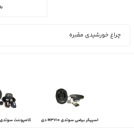
نا
چراغ خورشیدی مقبره
اسپیکر بیضی سوئدی M3710 دی
کامپوننت سوئدی B6.2 دی ال ا
ال اس