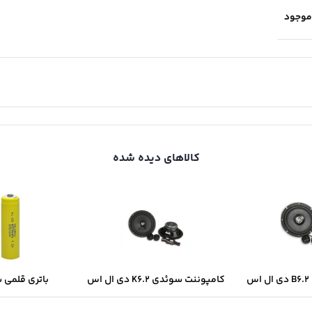
موجود
کالاهای دیده شده
س
کامپوننت سوئدی K6.2 دی ال اس
باتری قلمی 
سولونیکس onix