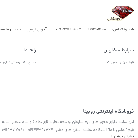
|
شماره تماس:
09193014081 - 02133790323
آدرس ایمیل:
inashop.com
شرایط سفارش
راهنما
قوانین و مقررات
پاسخ به پرسش‌های مت
فروشگاه اینترنتی روبینا
این سایت دارای مجوز های لازم سازمان توسعه تجارت (ای نماد ) و ساماندهی رسانه ها
فرم "تماس با ما" استفاده نمایید . تلفن های دفتر : 02133790323 - 09193014081
نمایش بیشتر