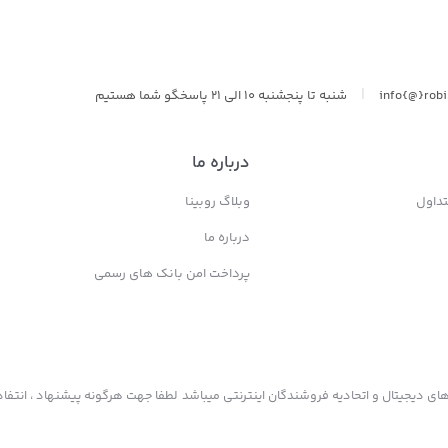
|
info{@}rob
شنبه تا پنجشنبه 10 الی 21 پاسخگو شما هستیم
درباره ما
داول
وبلاگ روبینا
درباره ما
پرداخت امن بانک های رسمی
ی دیجیتال و اتحادیه فروشندگان اینترنتی میباشد لطفا جهت هرگونه پیشنهاد ، انتفاد 