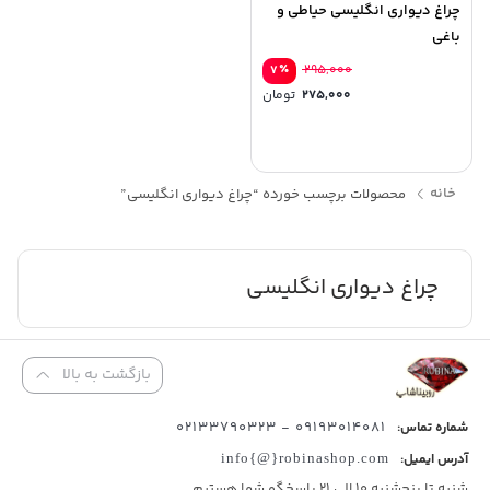
چراغ دیواری انگلیسی حیاطی و
باغی
٪
۲۹۵,۰۰۰
۷
۲۷۵,۰۰۰
تومان
خانه
محصولات برچسب خورده “چراغ دیواری انگلیسی”
چراغ دیواری انگلیسی
بازگشت به بالا
09193014081 - 02133790323
شماره تماس:
آدرس ایمیل:
info{@}robinashop.com
شنبه تا پنجشنبه 10 الی 21 پاسخگو شما هستیم