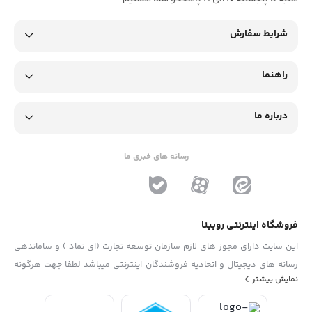
شرایط سفارش
راهنما
درباره ما
رسانه های خبری ما
فروشگاه اینترنتی روبینا
این سایت دارای مجوز های لازم سازمان توسعه تجارت (ای نماد ) و ساماندهی
رسانه های دیجیتال و اتحادیه فروشندگان اینترنتی میباشد لطفا جهت هرگونه
نمایش بیشتر
پیشنهاد ، انتفاد و یا شکایات از فرم "تماس با ما" استفاده نمایید . تلفن های
دفتر : 02133790323 - 09193014081