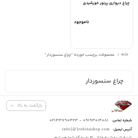
چراغ دیواری پرنور خورشیدی
ناموجود
خانه
محصولات برچسب خورده “چراغ سنسوردار”
چراغ سنسوردار
بازگشت به بالا
09193014081 - 02133790323
شماره تماس:
آدرس ایمیل:
info{@}robinashop.com
شنبه تا پنجشنبه 10 الی 21 پاسخگو شما هستیم