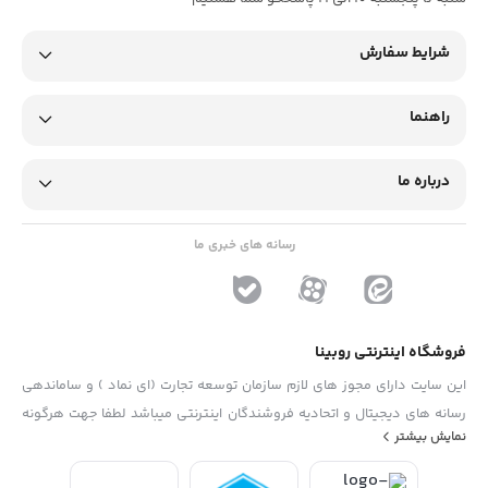
شرایط سفارش
راهنما
درباره ما
رسانه های خبری ما
فروشگاه اینترنتی روبینا
این سایت دارای مجوز های لازم سازمان توسعه تجارت (ای نماد ) و ساماندهی
رسانه های دیجیتال و اتحادیه فروشندگان اینترنتی میباشد لطفا جهت هرگونه
نمایش بیشتر
پیشنهاد ، انتفاد و یا شکایات از فرم "تماس با ما" استفاده نمایید . تلفن های
دفتر : 02133790323 - 09193014081