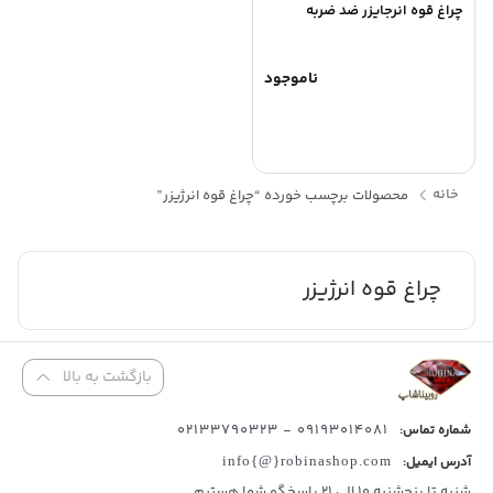
چراغ قوه انرجایزر ضد ضربه
ناموجود
خانه
محصولات برچسب خورده “چراغ قوه انرژیزر”
چراغ قوه انرژیزر
بازگشت به بالا
09193014081 - 02133790323
شماره تماس:
آدرس ایمیل:
info{@}robinashop.com
شنبه تا پنجشنبه 10 الی 21 پاسخگو شما هستیم