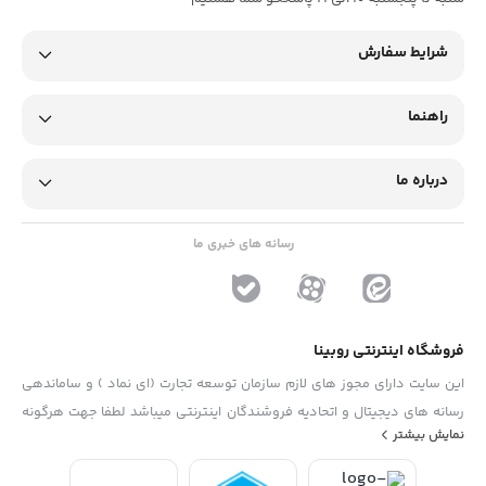
شرایط سفارش
راهنما
درباره ما
رسانه های خبری ما
فروشگاه اینترنتی روبینا
این سایت دارای مجوز های لازم سازمان توسعه تجارت (ای نماد ) و ساماندهی
رسانه های دیجیتال و اتحادیه فروشندگان اینترنتی میباشد لطفا جهت هرگونه
نمایش بیشتر
پیشنهاد ، انتفاد و یا شکایات از فرم "تماس با ما" استفاده نمایید . تلفن های
دفتر : 02133790323 - 09193014081