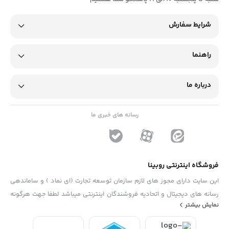
شرایط سفارش
راهنما
درباره ما
رسانه های خبری ما
فروشگاه اینترنتی روبینا
این سایت دارای مجوز های لازم سازمان توسعه تجارت (ای نماد ) و ساماندهی
رسانه های دیجیتال و اتحادیه فروشندگان اینترنتی میباشد لطفا جهت هرگونه
نمایش بیشتر
پیشنهاد ، انتفاد و یا شکایات از فرم "تماس با ما" استفاده نمایید . تلفن های
دفتر : 02133790323 - 09193014081