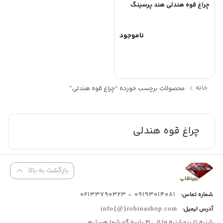
چراغ قوه هندلی هند پرسینگ
ناموجود
خانه
محصولات برچسب خورده “چراغ قوه هندلی”
چراغ قوه هندلی
بازگشت به بالا
09193014081 - 02133790323
شماره تماس:
آدرس ایمیل:
info{@}robinashop.com
شنبه تا پنجشنبه 10 الی 21 پاسخگو شما هستیم