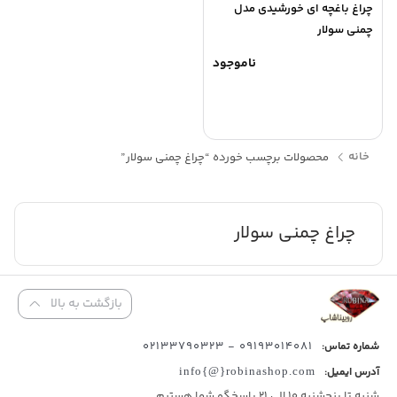
چراغ باغچه ای خورشیدی مدل
چمنی سولار
ناموجود
خانه
محصولات برچسب خورده “چراغ چمنی سولار”
چراغ چمنی سولار
بازگشت به بالا
09193014081 - 02133790323
شماره تماس:
آدرس ایمیل:
info{@}robinashop.com
شنبه تا پنجشنبه 10 الی 21 پاسخگو شما هستیم