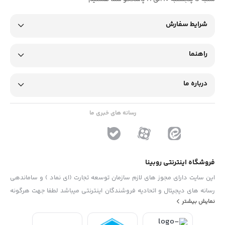
شرایط سفارش
راهنما
درباره ما
رسانه های خبری ما
فروشگاه اینترنتی روبینا
این سایت دارای مجوز های لازم سازمان توسعه تجارت (ای نماد ) و ساماندهی
رسانه های دیجیتال و اتحادیه فروشندگان اینترنتی میباشد لطفا جهت هرگونه
نمایش بیشتر
پیشنهاد ، انتفاد و یا شکایات از فرم "تماس با ما" استفاده نمایید . تلفن های
دفتر : 02133790323 - 09193014081