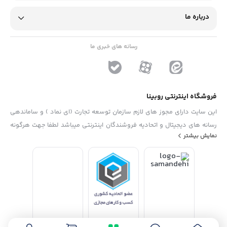
درباره ما
رسانه های خبری ما
فروشگاه اینترنتی روبینا
این سایت دارای مجوز های لازم سازمان توسعه تجارت (ای نماد ) و ساماندهی
رسانه های دیجیتال و اتحادیه فروشندگان اینترنتی میباشد لطفا جهت هرگونه
نمایش بیشتر
پیشنهاد ، انتفاد و یا شکایات از فرم "تماس با ما" استفاده نمایید . تلفن های
دفتر : 02133790323 - 09193014081