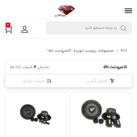
0
خانه
محصولات برچسب خورده “کامپوننت dls”
کامپوننت dls
نمایش
4
قیمت کالا ها
فیلتر کردن
مرتب سازی