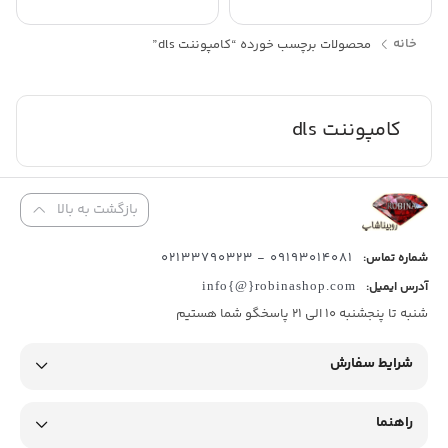
خانه
محصولات برچسب خورده “کامپوننت dls”
کامپوننت dls
بازگشت به بالا
09193014081 - 02133790323
شماره تماس:
آدرس ایمیل:
info{@}robinashop.com
شنبه تا پنجشنبه 10 الی 21 پاسخگو شما هستیم
شرایط سفارش
راهنما