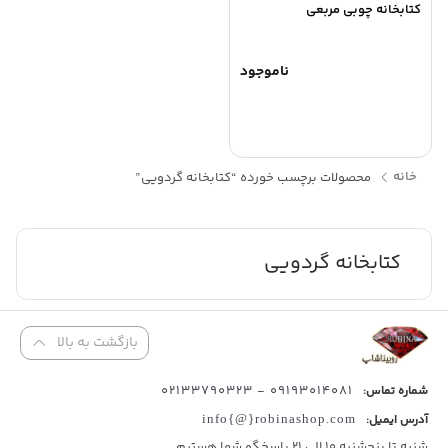
کتابخانه چوبی مربعی
ناموجود
خانه
محصولات برچسب خورده “کتابخانه گردویی”
کتابخانه گردویی
بازگشت به بالا
09193014081 - 02133790323
شماره تماس:
آدرس ایمیل:
info{@}robinashop.com
شنبه تا پنجشنبه 10 الی 21 پاسخگو شما هستیم