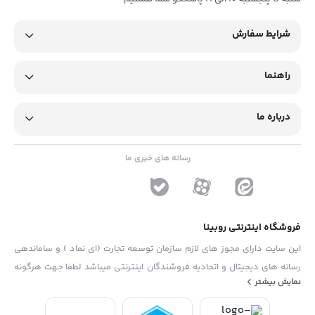
شرایط سفارش
راهنما
درباره ما
رسانه های خبری ما
فروشگاه اینترنتی روبینا
این سایت دارای مجوز های لازم سازمان توسعه تجارت (ای نماد ) و ساماندهی
رسانه های دیجیتال و اتحادیه فروشندگان اینترنتی میباشد لطفا جهت هرگونه
نمایش بیشتر
پیشنهاد ، انتفاد و یا شکایات از فرم "تماس با ما" استفاده نمایید . تلفن های
دفتر : 02133790323 - 09193014081