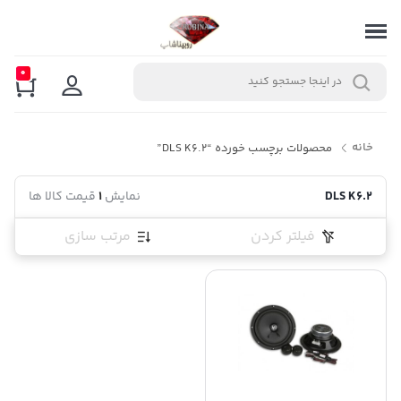
0
خانه
محصولات برچسب خورده “DLS K6.2”
DLS K6.2
نمایش
1
قیمت کالا ها
فیلتر کردن
مرتب سازی