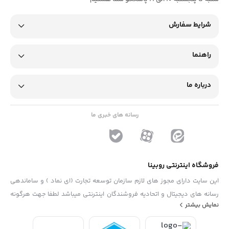
شرایط سفارش
راهنما
درباره ما
رسانه های خبری ما
فروشگاه اینترنتی روبینا
این سایت دارای مجوز های لازم سازمان توسعه تجارت (ای نماد ) و ساماندهی
رسانه های دیجیتال و اتحادیه فروشندگان اینترنتی میباشد لطفا جهت هرگونه
نمایش بیشتر
پیشنهاد ، انتفاد و یا شکایات از فرم "تماس با ما" استفاده نمایید . تلفن های
دفتر : 02133790323 - 09193014081