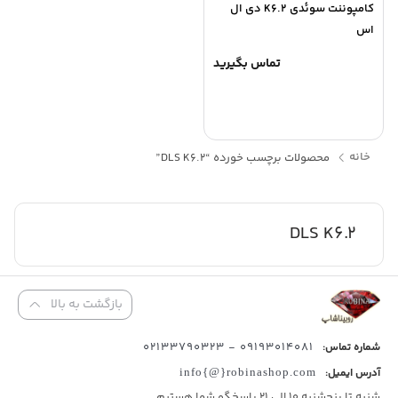
کامپوننت سوئدی K6.2 دی ال
اس
تماس بگیرید
خانه
محصولات برچسب خورده “DLS K6.2”
DLS K6.2
بازگشت به بالا
09193014081 - 02133790323
شماره تماس:
آدرس ایمیل:
info{@}robinashop.com
شنبه تا پنجشنبه 10 الی 21 پاسخگو شما هستیم